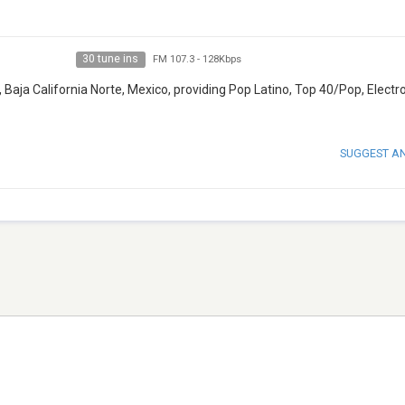
30 tune ins
FM 107.3
-
128Kbps
, Baja California Norte, Mexico, providing Pop Latino, Top 40/Pop, Electr
SUGGEST A