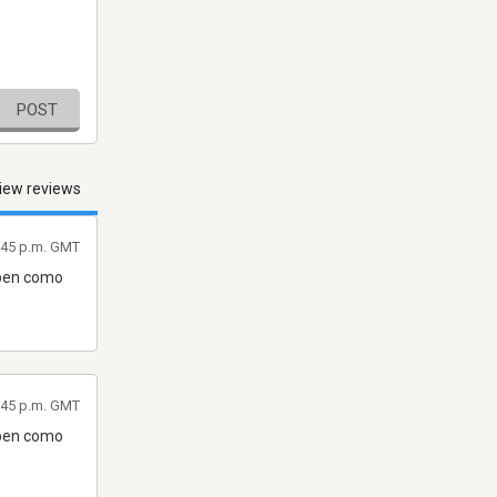
POST
iew reviews
1:45 p.m. GMT
tapen como
1:45 p.m. GMT
tapen como