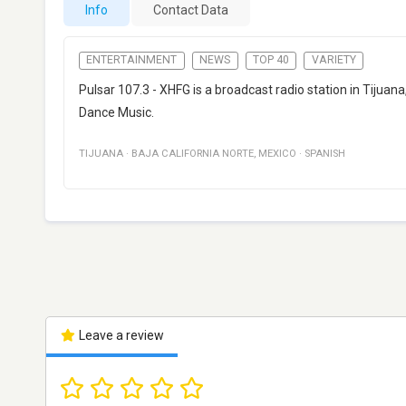
Info
Contact Data
ENTERTAINMENT
NEWS
TOP 40
VARIETY
Pulsar 107.3 - XHFG is a broadcast radio station in Tijuana
Dance Music.
TIJUANA
·
BAJA CALIFORNIA NORTE
,
MEXICO
·
SPANISH
Leave a review