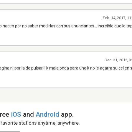
Feb. 14, 2017, 1
o hacen por no saber medirlas con sus anunciantes... increíble que lo 
Dec. 21, 2012, 
ina ni por la de pulsar!!! k mala onda para uno k no le agarra su cel en 
free
iOS
and
Android
app.
 favorite stations anytime, anywhere.