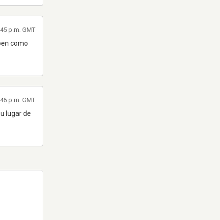
1:45 p.m. GMT
tapen como
3:46 p.m. GMT
su lugar de